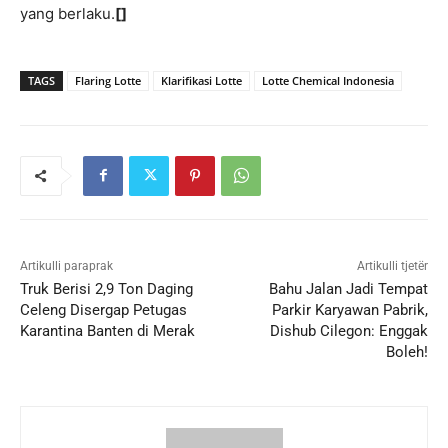
yang berlaku.
[]
TAGS
Flaring Lotte
Klarifikasi Lotte
Lotte Chemical Indonesia
Artikulli paraprak
Artikulli tjetër
Truk Berisi 2,9 Ton Daging
Bahu Jalan Jadi Tempat
Celeng Disergap Petugas
Parkir Karyawan Pabrik,
Karantina Banten di Merak
Dishub Cilegon: Enggak
Boleh!