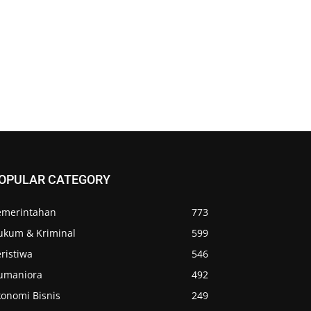
OPULAR CATEGORY
emerintahan
773
ukum & Kriminal
599
ristiwa
546
umaniora
492
konomi Bisnis
249