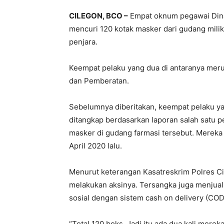
CILEGON, BCO –
Empat oknum pegawai Dinas
mencuri 120 kotak masker dari gudang mili
penjara.
Keempat pelaku yang dua di antaranya mer
dan Pemberatan.
Sebelumnya diberitakan, keempat pelaku yan
ditangkap berdasarkan laporan salah satu p
masker di gudang farmasi tersebut. Mereka
April 2020 lalu.
Menurut keterangan Kasatreskrim Polres Cil
melakukan aksinya. Tersangka juga menjua
sosial dengan sistem cash on delivery (COD
“Total 120 boks. Jadi itu ada dua kali mere