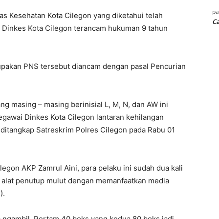
p
 Kesehatan Kota Cilegon yang diketahui telah
Ca
k Dinkes Kota Cilegon terancam hukuman 9 tahun
upakan PNS tersebut diancam dengan pasal Pencurian
g masing – masing berinisial L, M, N, dan AW ini
egawai Dinkes Kota Cilegon lantaran kehilangan
 ditangkap Satreskrim Polres Cilegon pada Rabu 01
egon AKP Zamrul Aini, para pelaku ini sudah dua kali
l alat penutup mulut dengan memanfaatkan media
).
ka ngambil. Pertam 40 boks yang kedua 80 boks jadi