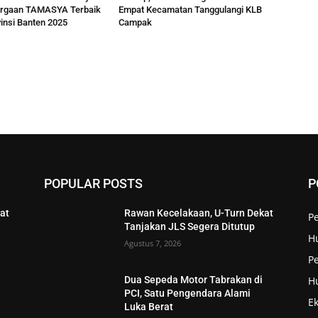
argaan TAMASYA Terbaik
Empat Kecamatan Tanggulangi KLB
insi Banten 2025
Campak
POPULAR POSTS
P
at
Rawan Kecelakaan, U-Turn Dekat
P
Tanjakan JLS Segera Ditutup
H
Agustus 7, 2026
Pe
H
Dua Sepeda Motor Tabrakan di
PCI, Satu Pengendara Alami
E
Luka Berat