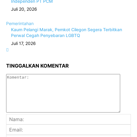
Independen PT PCM
Juli 20, 2026
Pemerintahan
Kaum Pelangi Marak, Pemkot Cilegon Segera Terbitkan
Perwal Cegah Penyebaran LGBTQ
Juli 17, 2026
TINGGALKAN KOMENTAR
Komenta
Na
Ema