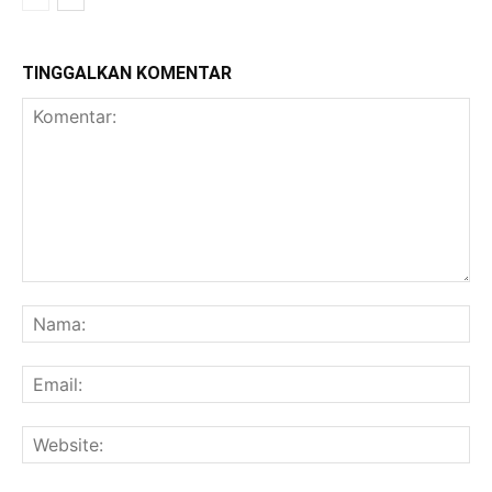
TINGGALKAN KOMENTAR
Komentar:
Na
Ema
Web