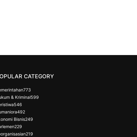
OPULAR CATEGORY
emerintahan
773
ukum & Kriminal
599
ristiwa
546
umaniora
492
onomi Bisnis
249
arlemen
229
organisasian
219