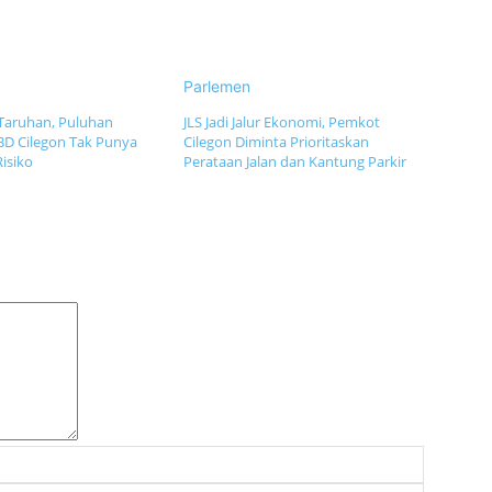
Parlemen
Taruhan, Puluhan
JLS Jadi Jalur Ekonomi, Pemkot
BD Cilegon Tak Punya
Cilegon Diminta Prioritaskan
isiko
Perataan Jalan dan Kantung Parkir
Komentar:
Nama: