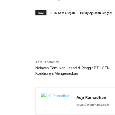
TAGS
DPRD Kota Cilegon
Helldy Agustian Lengser
Bagikan
Artikulli paraprak
Nelayan Temukan Jasad di Pinggir PT LCTN,
Kondisinya Mengenaskan
Adji Ramadhan
https://cilegon.bco.co.id