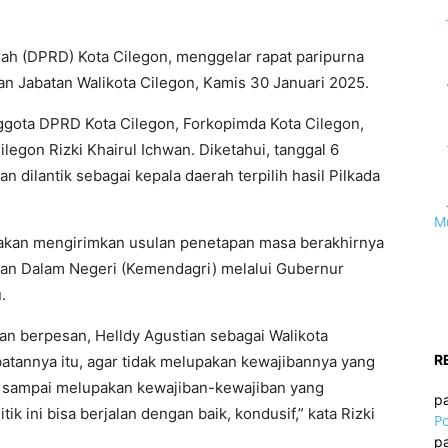
ah (DPRD) Kota Cilegon, menggelar rapat paripurna
Jabatan Walikota Cilegon, Kamis 30 Januari 2025.
anggota DPRD Kota Cilegon, Forkopimda Kota Cilegon,
legon Rizki Khairul Ichwan. Diketahui, tanggal 6
 dilantik sebagai kepala daerah terpilih hasil Pilkada
M
 akan mengirimkan usulan penetapan masa berakhirnya
ian Dalam Negeri (Kemendagri) melalui Gubernur
.
an berpesan, Helldy Agustian sebagai Walikota
R
atannya itu, agar tidak melupakan kewajibannya yang
gan sampai melupakan kewajiban-kewajiban yang
p
ik ini bisa berjalan dengan baik, kondusif,” kata Rizki
Po
p