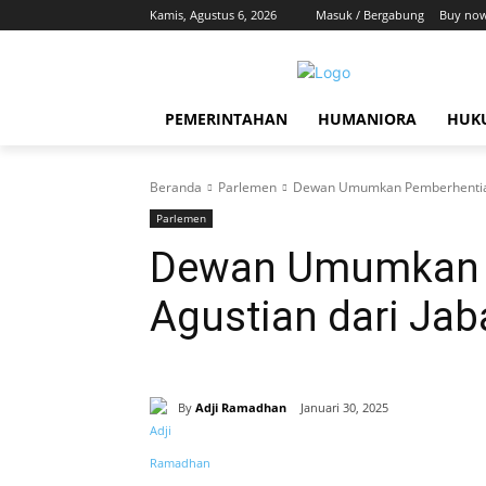
Kamis, Agustus 6, 2026
Masuk / Bergabung
Buy now
PEMERINTAHAN
HUMANIORA
HUKU
Beranda
Parlemen
Dewan Umumkan Pemberhentian H
Parlemen
Dewan Umumkan P
Agustian dari Jab
By
Adji Ramadhan
Januari 30, 2025
Bagikan