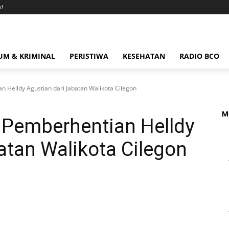
!
M & KRIMINAL
PERISTIWA
KESEHATAN
RADIO BCO
elldy Agustian dari Jabatan Walikota Cilegon
M
emberhentian Helldy
atan Walikota Cilegon