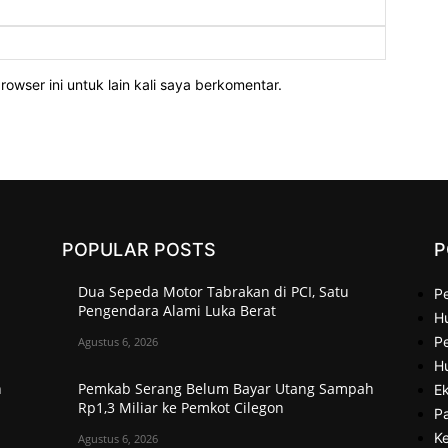
Email:
Website:
owser ini untuk lain kali saya berkomentar.
POPULAR POSTS
P
Dua Sepeda Motor Tabrakan di PCI, Satu
P
Pengendara Alami Luka Berat
H
Pe
Agustus 6, 2026
H
h
Pemkab Serang Belum Bayar Utang Sampah
Ek
Rp1,3 Miliar ke Pemkot Cilegon
P
Ke
Agustus 6, 2026