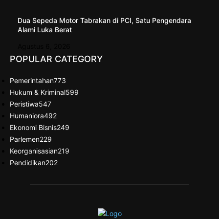
Dua Sepeda Motor Tabrakan di PCI, Satu Pengendara
Alami Luka Berat
Agustus 6, 2026
POPULAR CATEGORY
Pemerintahan
773
Hukum & Kriminal
599
Peristiwa
547
Humaniora
492
Ekonomi Bisnis
249
Parlemen
229
Keorganisasian
219
Pendidikan
202