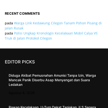
RECENT COMMENTS
Warga Link Kedawung Cilegon Tanam Pohon Pisang di
pada
Jalan Rusak
Polisi Ungkap Kronologis Kecelakaan Mobil Calya VS
pada
Truk di Jalan Protokol Cilegon
EDITOR PICKS
Diduga Akibat Pemusnahan Amunisi Tanpa Izin, Warga
Mancak Panik Diserbu Asap Menyengat dan Suara
Ledakan
Agustus 8, 2026
Rawan Kecelakaan, U-Turn Dekat Tanjakan JLS Segera