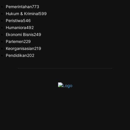
Pemerintahan
773
Hukum & Kriminal
599
Peristiwa
546
Humaniora
492
Ekonomi Bisnis
249
Parlemen
229
Keorganisasian
219
Pendidikan
202