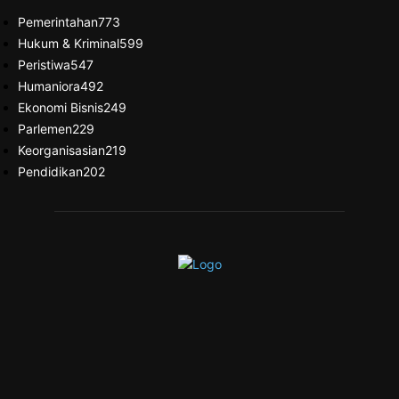
Pemerintahan
773
Hukum & Kriminal
599
Peristiwa
547
Humaniora
492
Ekonomi Bisnis
249
Parlemen
229
Keorganisasian
219
Pendidikan
202