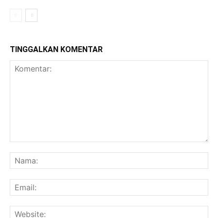
TINGGALKAN KOMENTAR
Komentar:
Na
Ema
Web