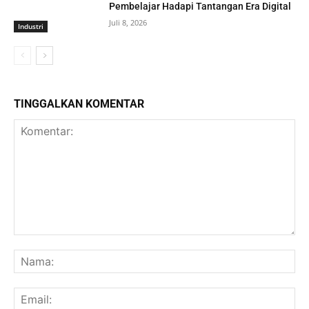
Pembelajar Hadapi Tantangan Era Digital
Juli 8, 2026
Industri
TINGGALKAN KOMENTAR
Komentar:
Na
Ema