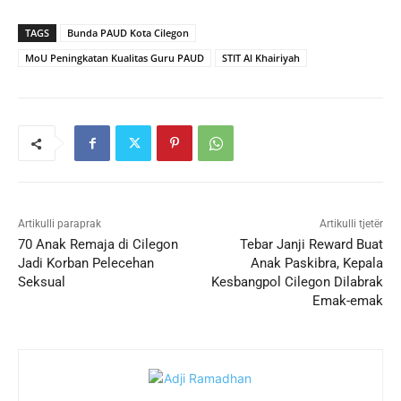
TAGS
Bunda PAUD Kota Cilegon
MoU Peningkatan Kualitas Guru PAUD
STIT Al Khairiyah
Artikulli paraprak
Artikulli tjetër
70 Anak Remaja di Cilegon
Tebar Janji Reward Buat
Jadi Korban Pelecehan
Anak Paskibra, Kepala
Seksual
Kesbangpol Cilegon Dilabrak
Emak-emak