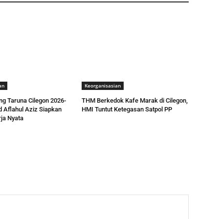
an
Keorganisasian
ng Taruna Cilegon 2026-
THM Berkedok Kafe Marak di Cilegon,
 Aflahul Aziz Siapkan
HMI Tuntut Ketegasan Satpol PP
ja Nyata