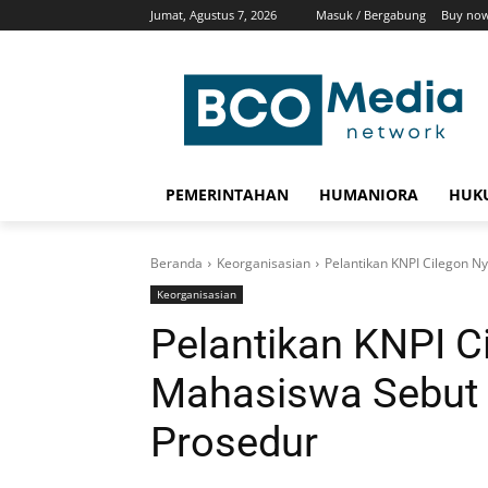
Jumat, Agustus 7, 2026
Masuk / Bergabung
Buy now
PEMERINTAHAN
HUMANIORA
HUKU
Beranda
Keorganisasian
Pelantikan KNPI Cilegon N
Keorganisasian
Pelantikan KNPI Ci
Mahasiswa Sebut 
Prosedur