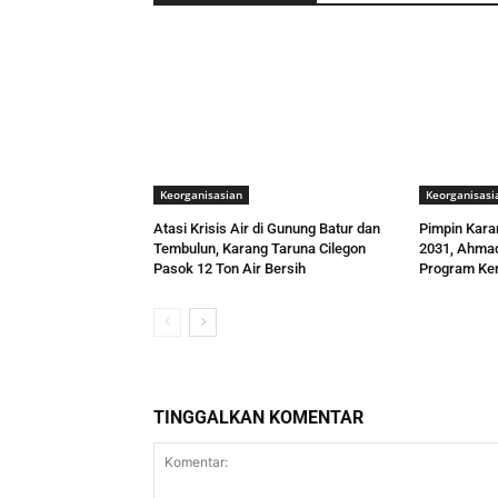
Keorganisasian
Keorganisasi
Atasi Krisis Air di Gunung Batur dan
Pimpin Kara
Tembulun, Karang Taruna Cilegon
2031, Ahmad
Pasok 12 Ton Air Bersih
Program Ker
TINGGALKAN KOMENTAR