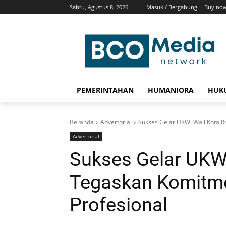
Sabtu, Agustus 8, 2026
Masuk / Bergabung
Buy now
PEMERINTAHAN
HUMANIORA
HUKU
Beranda
Advertorial
Sukses Gelar UKW, Wali Kota R
Advertorial
Sukses Gelar UKW,
Tegaskan Komitme
Profesional