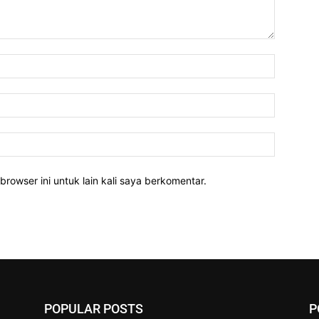
Nama:
Email:
Website:
rowser ini untuk lain kali saya berkomentar.
POPULAR POSTS
P