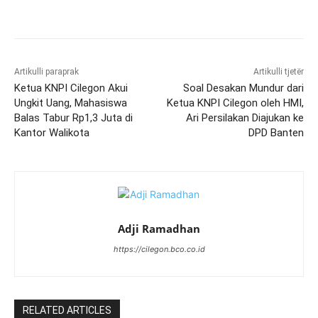
Artikulli paraprak
Artikulli tjetër
Ketua KNPI Cilegon Akui
Soal Desakan Mundur dari
Ungkit Uang, Mahasiswa
Ketua KNPI Cilegon oleh HMI,
Balas Tabur Rp1,3 Juta di
Ari Persilakan Diajukan ke
Kantor Walikota
DPD Banten
Adji Ramadhan
https://cilegon.bco.co.id
RELATED ARTICLES