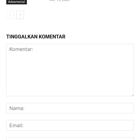
Advertorial
TINGGALKAN KOMENTAR
Komentar:
Na
Ema