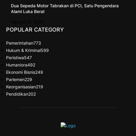
Dua Sepeda Motor Tabrakan di PCI, Satu Pengendara
Alami Luka Berat
Agustus 6, 2026
POPULAR CATEGORY
Pemerintahan
773
Hukum & Kriminal
599
Peristiwa
547
Humaniora
492
Ekonomi Bisnis
249
Parlemen
229
Keorganisasian
219
Pendidikan
202