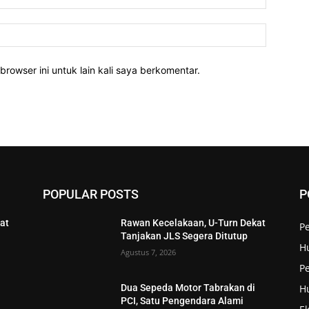
Website:
rowser ini untuk lain kali saya berkomentar.
POPULAR POSTS
P
at
Rawan Kecelakaan, U-Turn Dekat
P
Tanjakan JLS Segera Ditutup
H
Agustus 7, 2026
Pe
H
Dua Sepeda Motor Tabrakan di
PCI, Satu Pengendara Alami