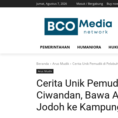
Jumat, Agustus 7, 2026
Masuk / Bergabung
Buy now
PEMERINTAHAN
HUMANIORA
HUKU
Beranda
Arus Mudik
Cerita Unik Pemudik di Pelabu
Arus Mudik
Cerita Unik Pemud
Ciwandan, Bawa 
Jodoh ke Kampun