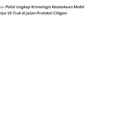
Polisi Ungkap Kronologis Kecelakaan Mobil
ada
lya VS Truk di Jalan Protokol Cilegon