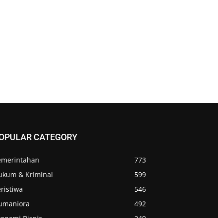
OPULAR CATEGORY
emerintahan
773
ukum & Kriminal
599
ristiwa
546
umaniora
492