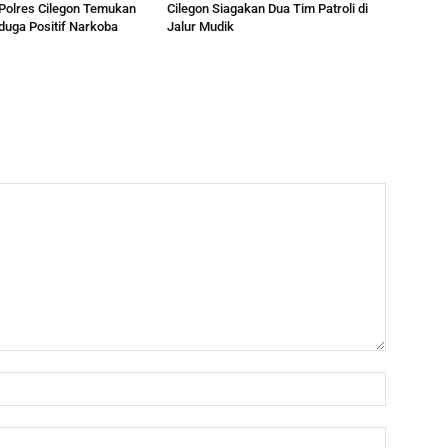
Polres Cilegon Temukan
Cilegon Siagakan Dua Tim Patroli di
duga Positif Narkoba
Jalur Mudik
Nama:
Email: