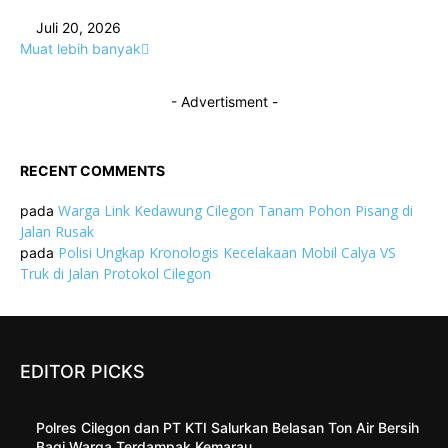
Juli 20, 2026
Muat lebih banyak
- Advertisment -
RECENT COMMENTS
Warga Link Kedawung Cilegon Tanam Pohon Pisang di
pada
Jalan Rusak
Polisi Ungkap Kronologis Kecelakaan Mobil Calya VS
pada
Truk di Jalan Protokol Cilegon
EDITOR PICKS
Polres Cilegon dan PT KTI Salurkan Belasan Ton Air Bersih
Bagi Warga Terdampak Kemarau