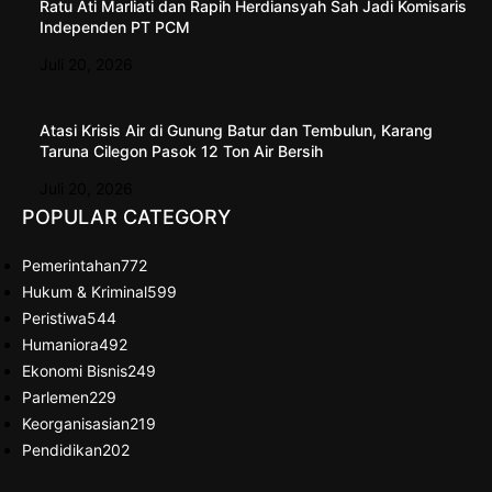
Ratu Ati Marliati dan Rapih Herdiansyah Sah Jadi Komisaris
Independen PT PCM
Juli 20, 2026
Atasi Krisis Air di Gunung Batur dan Tembulun, Karang
Taruna Cilegon Pasok 12 Ton Air Bersih
Juli 20, 2026
POPULAR CATEGORY
Pemerintahan
772
Hukum & Kriminal
599
Peristiwa
544
Humaniora
492
Ekonomi Bisnis
249
Parlemen
229
Keorganisasian
219
Pendidikan
202