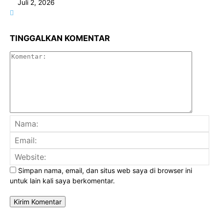
Juli 2, 2026
TINGGALKAN KOMENTAR
Komenta
Na
Ema
Web
Simpan nama, email, dan situs web saya di browser ini
untuk lain kali saya berkomentar.