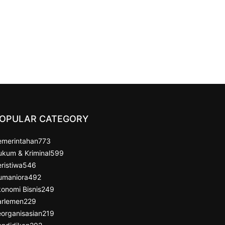
OPULAR CATEGORY
emerintahan
773
ukum & Kriminal
599
ristiwa
546
umaniora
492
onomi Bisnis
249
arlemen
229
organisasian
219