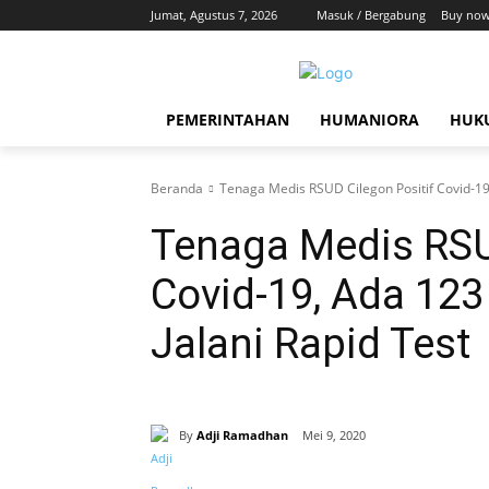
Jumat, Agustus 7, 2026
Masuk / Bergabung
Buy now
PEMERINTAHAN
HUMANIORA
HUKU
Beranda
Tenaga Medis RSUD Cilegon Positif Covid-19,
Tenaga Medis RSU
Covid-19, Ada 12
Jalani Rapid Test
By
Adji Ramadhan
Mei 9, 2020