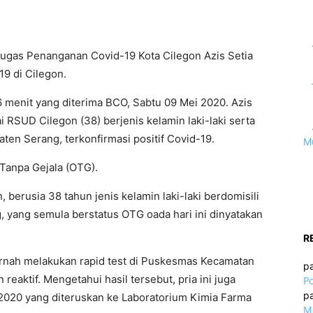
 Tugas Penanganan Covid-19 Kota Cilegon Azis Setia
19 di Cilegon.
6 menit yang diterima BCO, Sabtu 09 Mei 2020. Azis
RSUD Cilegon (38) berjenis kelamin laki-laki serta
ten Serang, terkonfirmasi positif Covid-19.
M
Tanpa Gejala (OTG).
berusia 38 tahun jenis kelamin laki-laki berdomisili
 yang semula berstatus OTG oada hari ini dinyatakan
R
ernah melakukan rapid test di Puskesmas Kecamatan
p
aktif. Mengetahui hasil tersebut, pria ini juga
Po
p
2020 yang diteruskan ke Laboratorium Kimia Farma
Mo