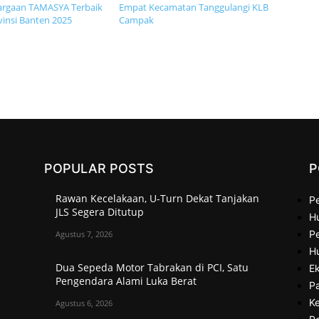
argaan TAMASYA Terbaik
Empat Kecamatan Tanggulangi KLB
vinsi Banten 2025
Campak
POPULAR POSTS
P
Rawan Kecelakaan, U-Turn Dekat Tanjakan
P
JLS Segera Ditutup
H
Pe
Agustus 7, 2026
H
Dua Sepeda Motor Tabrakan di PCI, Satu
Ek
Pengendara Alami Luka Berat
P
Ke
Agustus 6, 2026