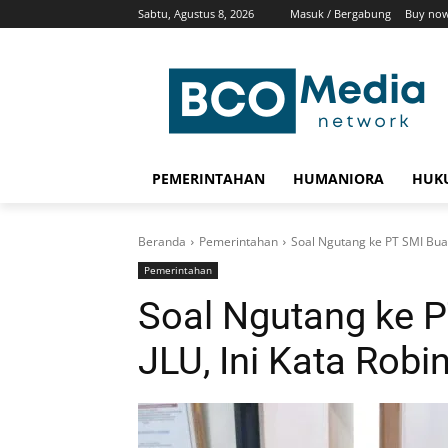
Sabtu, Agustus 8, 2026
Masuk / Bergabung
Buy now
PEMERINTAHAN
HUMANIORA
HUKU
Beranda
Pemerintahan
Soal Ngutang ke PT SMI Buat
Pemerintahan
Soal Ngutang ke 
JLU, Ini Kata Robi