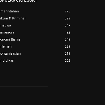
OPULAR CATEGORY
emerintahan
773
ukum & Kriminal
599
ristiwa
547
umaniora
492
konomi Bisnis
249
arlemen
229
eorganisasian
219
endidikan
202