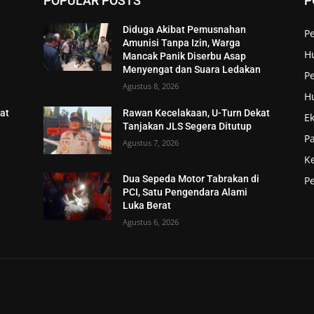
POPULAR POSTS
P
Diduga Akibat Pemusnahan
P
Amunisi Tanpa Izin, Warga
H
Mancak Panik Diserbu Asap
n
Menyengat dan Suara Ledakan
Pe
Agustus 8, 2026
H
at
Rawan Kecelakaan, U-Turn Dekat
E
Tanjakan JLS Segera Ditutup
P
Agustus 7, 2026
K
Dua Sepeda Motor Tabrakan di
P
PCI, Satu Pengendara Alami
Luka Berat
Agustus 6, 2026