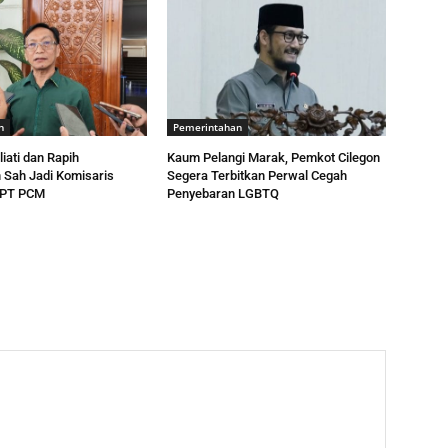
n
Pemerintahan
liati dan Rapih
Kaum Pelangi Marak, Pemkot Cilegon
 Sah Jadi Komisaris
Segera Terbitkan Perwal Cegah
 PT PCM
Penyebaran LGBTQ