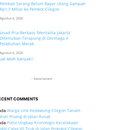
Pemkab Serang Belum Bayar Utang Sampah
Rp1,3 Miliar ke Pemkot Cilegon
Agustus 6, 2026
Jasad Pria Berkaos ‘Mentalita Jakarta’
Ditemukan Terapung di Dermaga II
Pelabuhan Merak
Agustus 6, 2026
uat lebih banyak
- Advertisment -
ECENT COMMENTS
Warga Link Kedawung Cilegon Tanam
ada
hon Pisang di Jalan Rusak
Polisi Ungkap Kronologis Kecelakaan
ada
bil Calya VS Truk di Jalan Protokol Cilegon