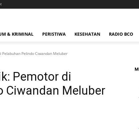
!
M & KRIMINAL
PERISTIWA
KESEHATAN
RADIO BCO
di Pelabuhan Pelindo Ciwandan Meluber
M
k: Pemotor di
o Ciwandan Meluber