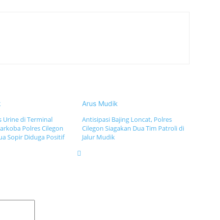
k
Arus Mudik
 Urine di Terminal
Antisipasi Bajing Loncat, Polres
arkoba Polres Cilegon
Cilegon Siagakan Dua Tim Patroli di
 Sopir Diduga Positif
Jalur Mudik
Komentar: