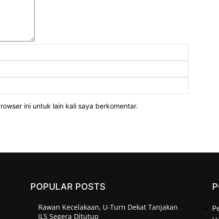
Nama:
Email:
Website:
owser ini untuk lain kali saya berkomentar.
POPULAR POSTS
P
Rawan Kecelakaan, U-Turn Dekat Tanjakan
P
JLS Segera Ditutup