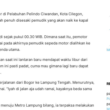
 di Pelabuhan Pelindo Ciwandan, Kota Cilegon,
dah penuh disesaki pemudik yang akan naik ke kapal
i sejak pukul 00.30 WIB. Dimana saat itu, pemotor
ai pada akhirnya pemudik sepeda motor dialihkan ke
tenda utama.
M
 saat ini lantaran baru mendapat waktu libur dari
m ini pasti padat, cuma mau gimana lagi baru dapat
.
erjalanan dari Bogor ke Lampung Tengah. Menurutnya,
R
mai. “Iyah di jalan aja udah ramai, kayaknya beda sama
p
Po
p
g menuju Metro Lampung bilang, ia terpaksa melakukan
Mo