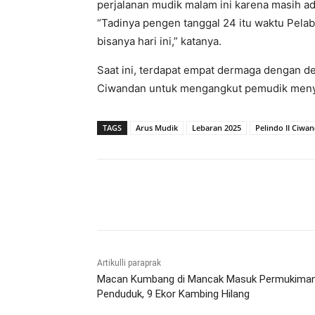
perjalanan mudik malam ini karena masih a
“Tadinya pengen tanggal 24 itu waktu Pela
bisanya hari ini,” katanya.
Saat ini, terdapat empat dermaga dengan de
Ciwandan untuk mengangkut pemudik menye
TAGS
Arus Mudik
Lebaran 2025
Pelindo II Ciwa
Bagikan
Artikulli paraprak
Macan Kumbang di Mancak Masuk Permukima
Penduduk, 9 Ekor Kambing Hilang