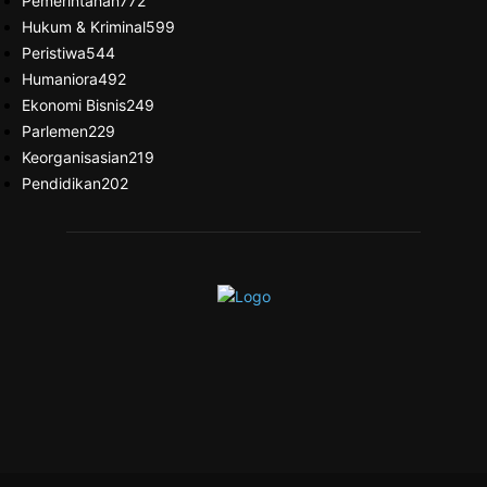
Pemerintahan
772
Hukum & Kriminal
599
Peristiwa
544
Humaniora
492
Ekonomi Bisnis
249
Parlemen
229
Keorganisasian
219
Pendidikan
202