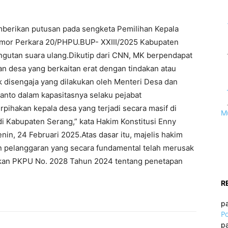
berikan putusan pada sengketa Pemilihan Kepala
mor Perkara 20/PHPU.BUP- XXIII/2025 Kabupaten
utan suara ulang.Dikutip dari CNN, MK berpendapat
an desa yang berkaitan erat dengan tindakan atau
k disengaja yang dilakukan oleh Menteri Desa dan
nto dalam kapasitasnya selaku pejabat
pihakan kepala desa yang terjadi secara masif di
M
i Kabupaten Serang,” kata Hakim Konstitusi Enny
n, 24 Februari 2025.Atas dasar itu, majelis hakim
ian pelanggaran yang secara fundamental telah merusak
kan PKPU No. 2028 Tahun 2024 tentang penetapan
R
p
Po
p