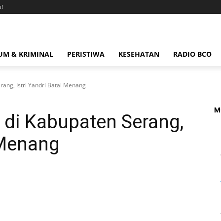
!
M & KRIMINAL
PERISTIWA
KESEHATAN
RADIO BCO
ang, Istri Yandri Batal Menang
M
di Kabupaten Serang,
l Menang