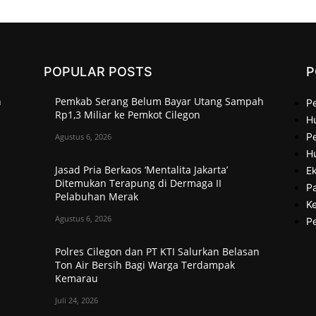
POPULAR POSTS
P
h
Pemkab Serang Belum Bayar Utang Sampah
P
Rp1,3 Miliar ke Pemkot Cilegon
H
Pe
Agustus 6, 2026
H
Jasad Pria Berkaos ‘Mentalita Jakarta’
Ek
Ditemukan Terapung di Dermaga II
P
Pelabuhan Merak
Ke
Agustus 6, 2026
P
Polres Cilegon dan PT KTI Salurkan Belasan
Ton Air Bersih Bagi Warga Terdampak
Kemarau
Juli 24, 2026