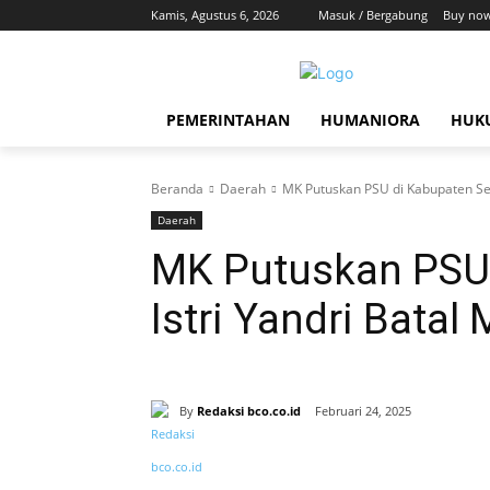
Kamis, Agustus 6, 2026
Masuk / Bergabung
Buy now
PEMERINTAHAN
HUMANIORA
HUKU
Beranda
Daerah
MK Putuskan PSU di Kabupaten Ser
Daerah
MK Putuskan PSU 
Istri Yandri Bata
By
Redaksi bco.co.id
Februari 24, 2025
Bagikan