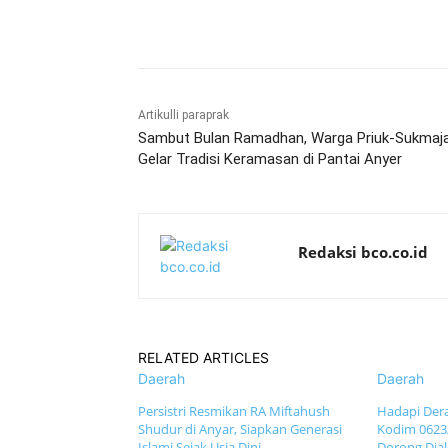
Bagikan
Artikulli paraprak
Sambut Bulan Ramadhan, Warga Priuk-Sukmaj
Gelar Tradisi Keramasan di Pantai Anyer
Redaksi bco.co.id
RELATED ARTICLES
Daerah
Daerah
Persistri Resmikan RA Miftahush
Hadapi Dera
Shudur di Anyar, Siapkan Generasi
Kodim 0623
Islami Sejak Usia Dini
Dorong Dial