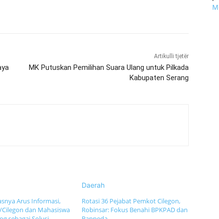
Mo
Artikulli tjetër
aya
MK Putuskan Pemilihan Suara Ulang untuk Pilkada
Kabupaten Serang
Daerah
snya Arus Informasi,
Rotasi 36 Pejabat Pemkot Cilegon,
/Cilegon dan Mahasiswa
Robinsar: Fokus Benahi BPKPAD dan
og sebagai Solusi
Bappeda