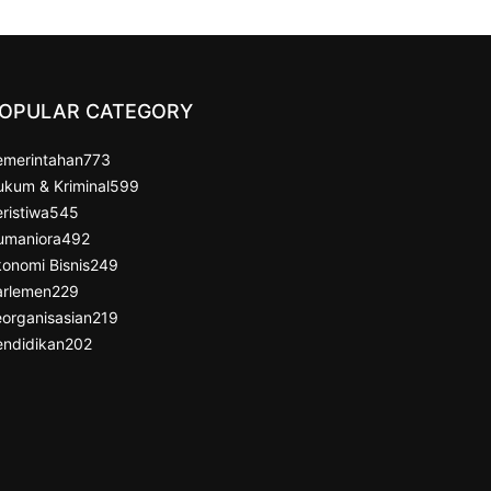
OPULAR CATEGORY
emerintahan
773
ukum & Kriminal
599
ristiwa
545
umaniora
492
onomi Bisnis
249
arlemen
229
organisasian
219
endidikan
202