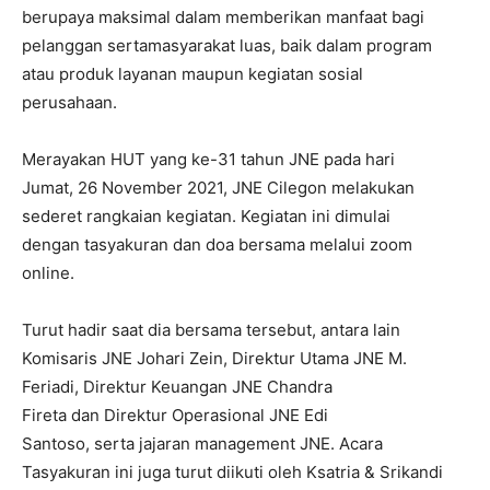
berupaya maksimal dalam memberikan manfaat bagi
pelanggan sertamasyarakat luas, baik dalam program
atau produk layanan maupun kegiatan sosial
perusahaan.
Merayakan
HUT yang ke-31
tahun
JNE pada
hari
Jumat, 26 November 2021, JNE
Cilegon
melakukan
sederet
rangkaian
kegiatan
.
Kegiatan ini dimulai
dengan t
asyakuran
dan
doa b
ersama
melalui
zoom
online.
Turut
hadir
saat dia bersama tersebut, antara lain
Komisaris JNE Johari Zein, Direktur Utama JNE
M.
Feriadi, Direktur Keuangan JNE
Chandra
Fireta
dan
Direktur Operasional JNE Edi
Santoso,
serta
jajaran
management JNE. Acara
Tasyakuran
ini
juga
turut
diikuti
oleh
Ksatria
&
Srikandi