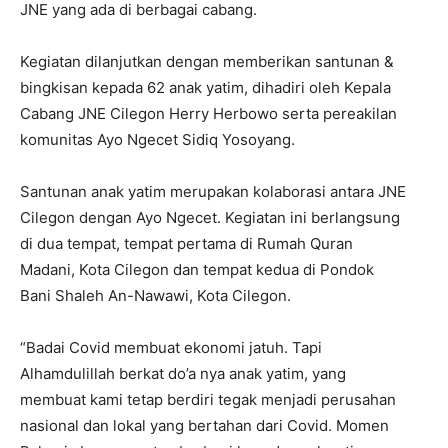
JNE yang
ada
di
berbagai
cabang.
Kegiatan
dilanjutkan
dengan
memberikan
s
antunan
&
b
ingkisan
kepada
62
anak
yatim
,
dihadiri
oleh
Kepala
Cabang JNE
Cilegon Herry Herbowo
serta
pereakilan
komunitas Ayo Ngecet
Sidiq
Yoso
yang
.
Santunan
anak yatim merupakan
kolaborasi
antara
JNE
Cilegon
dengan
Ayo
Ngecet
.
Kegiatan
ini
berlangsung
di
dua
tempat
,
tempat
pertama
di Rumah Quran
Madani, Kota
Cilegon
dan
tempat
kedua
di
Pondok
Bani Shaleh An-Nawawi, Kota
Cilegon
.
“Badai Covid
membuat
ekonomi
jatuh. T
api
Alhamdulillah
berkat
do’a
nya
anak
yatim
, yang
membuat
kami
tetap
berdiri
tegak
menjadi
perusahan
nasional
dan
lokal
yang
bertahan
dari
Covid. Momen