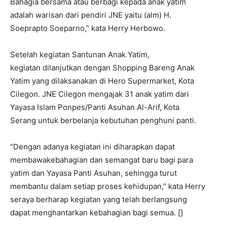
Bahagia
bersama
atau
berbagi
kepada
anak
yatim
adalah
warisan
dari
pendiri
JNE
yaitu
(
alm
) H.
Soeprapto
Soeparno,” kata Herry
Herbowo.
Setelah
kegiatan
Santunan
Anak Yatim,
kegiatan
dilanjutkan dengan
Shopping Bareng Anak
Yatim yang
dilaksanakan
di Hero Supermarket, Kota
Cilegon
. JNE
Cilegon
mengajak
31
anak
yatim
dari
Yayasa
Islam
Ponpes
/Panti
Asuhan
Al-Arif, Kota
Serang
untuk
berbelanja
kebutuhan
penghuni
panti
.
“Dengan
adanya
kegiatan
ini
diharapkan
dapat
membawa
kebahagian
dan
semangat
baru
bagi
para
yatim
dan
Yayasa
Panti
Asuhan
,
sehingga
turut
membantu
dalam
setiap
proses
kehidupan,” kata Herry
seraya berharap
kegiatan
yang
telah
berlangsung
dapat
menghantarkan
kebahagian
bagi semua. []