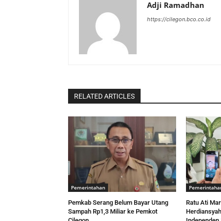
Adji Ramadhan
https://cilegon.bco.co.id
RELATED ARTICLES
Pemerintahan
Pemerintaha
Pemkab Serang Belum Bayar Utang
Ratu Ati Mar
Sampah Rp1,3 Miliar ke Pemkot
Herdiansyah
Cilegon
Independen