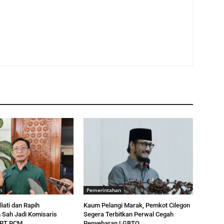
n
Pemerintahan
liati dan Rapih
Kaum Pelangi Marak, Pemkot Cilegon
 Sah Jadi Komisaris
Segera Terbitkan Perwal Cegah
 PT PCM
Penyebaran LGBTQ