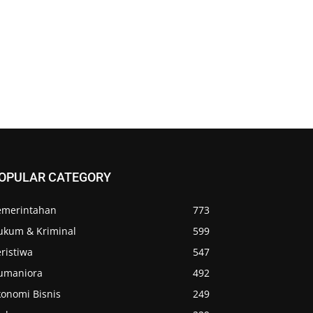
OPULAR CATEGORY
emerintahan
773
ukum & Kriminal
599
ristiwa
547
umaniora
492
konomi Bisnis
249