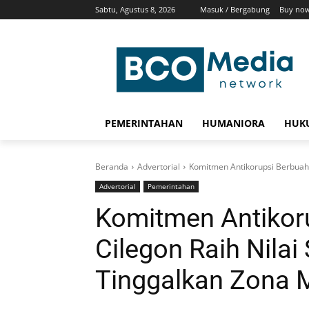
Sabtu, Agustus 8, 2026
Masuk / Bergabung
Buy now
PEMERINTAHAN
HUMANIORA
HUKU
Beranda
Advertorial
Komitmen Antikorupsi Berbuah M
Advertorial
Pemerintahan
Komitmen Antikor
Cilegon Raih Nilai 
Tinggalkan Zona 