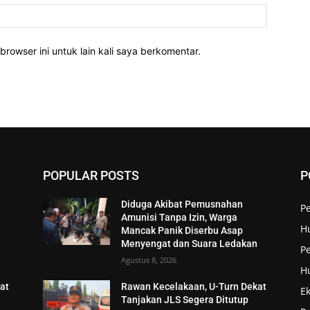
Website:
rowser ini untuk lain kali saya berkomentar.
POPULAR POSTS
P
Diduga Akibat Pemusnahan
P
Amunisi Tanpa Izin, Warga
H
Mancak Panik Diserbu Asap
n
Menyengat dan Suara Ledakan
Pe
Agustus 8, 2026
H
at
Rawan Kecelakaan, U-Turn Dekat
E
Tanjakan JLS Segera Ditutup