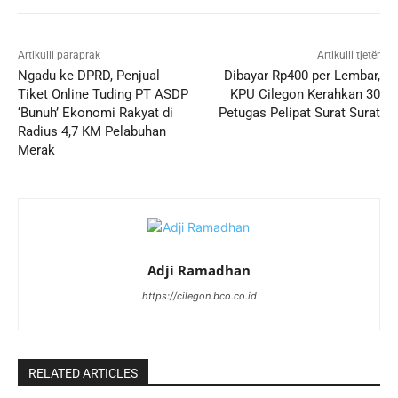
Artikulli paraprak
Artikulli tjetër
Ngadu ke DPRD, Penjual
Dibayar Rp400 per Lembar,
Tiket Online Tuding PT ASDP
KPU Cilegon Kerahkan 30
‘Bunuh’ Ekonomi Rakyat di
Petugas Pelipat Surat Surat
Radius 4,7 KM Pelabuhan
Merak
Adji Ramadhan
https://cilegon.bco.co.id
RELATED ARTICLES