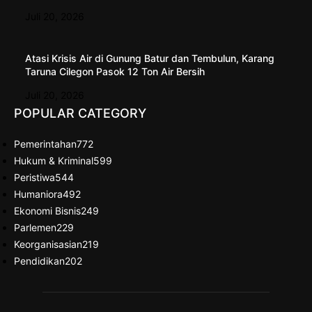
Juli 20, 2026
Atasi Krisis Air di Gunung Batur dan Tembulun, Karang
Taruna Cilegon Pasok 12 Ton Air Bersih
Juli 20, 2026
POPULAR CATEGORY
Pemerintahan
772
Hukum & Kriminal
599
Peristiwa
544
Humaniora
492
Ekonomi Bisnis
249
Parlemen
229
Keorganisasian
219
Pendidikan
202