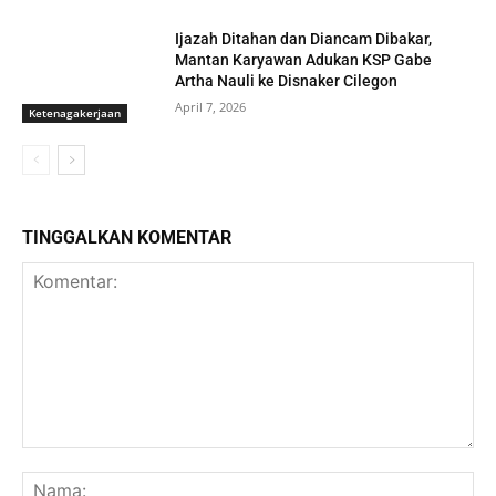
Ijazah Ditahan dan Diancam Dibakar,
Mantan Karyawan Adukan KSP Gabe
Artha Nauli ke Disnaker Cilegon
April 7, 2026
Ketenagakerjaan
TINGGALKAN KOMENTAR
Komentar:
Na