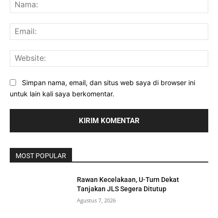
Na
Ema
Web
Simpan nama, email, dan situs web saya di browser ini
untuk lain kali saya berkomentar.
MOST POPULAR
Rawan Kecelakaan, U-Turn Dekat
Tanjakan JLS Segera Ditutup
Agustus 7, 2026