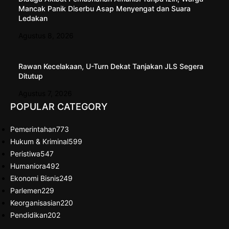
Mancak Panik Diserbu Asap Menyengat dan Suara
Ledakan
Agustus 8, 2026
Rawan Kecelakaan, U-Turn Dekat Tanjakan JLS Segera
Ditutup
Agustus 7, 2026
POPULAR CATEGORY
Pemerintahan
773
Hukum & Kriminal
599
Peristiwa
547
Humaniora
492
Ekonomi Bisnis
249
Parlemen
229
Keorganisasian
220
Pendidikan
202