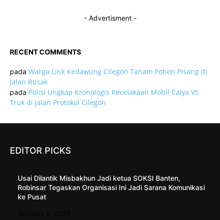
- Advertisment -
RECENT COMMENTS
Warga Link Kedawung Cilegon Tanam Pohon Pisang di
pada
Jalan Rusak
Polisi Ungkap Kronologis Kecelakaan Mobil Calya VS
pada
Truk di Jalan Protokol Cilegon
EDITOR PICKS
Usai Dilantik Misbakhun Jadi ketua SOKSI Banten,
Robinsar Tegaskan Organisasi Ini Jadi Sarana Komunikasi
ke Pusat
Agustus 9, 2026