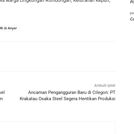
awa warga Lingkungan Rombongan, Kelurahan Kepuh,
Pi
p
Ca
MK di Anyer
Artikulli tjetër
vel
Ancaman Pengangguran Baru di Cilegon: PT
em
Krakatau Osaka Steel Segera Hentikan Produksi