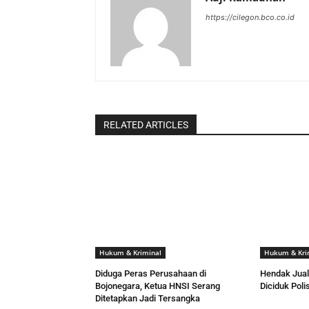
https://cilegon.bco.co.id
RELATED ARTICLES
Hukum & Kriminal
Hukum & Kri
Diduga Peras Perusahaan di
Hendak Jual
Bojonegara, Ketua HNSI Serang
Diciduk Polis
Ditetapkan Jadi Tersangka