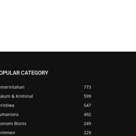
OPULAR CATEGORY
emerintahan
773
ukum & Kriminal
599
ristiwa
547
umaniora
492
konomi Bisnis
249
arlemen
229