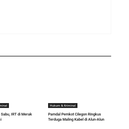
minal
Hukum & Kriminal
 Sabu, IRT di Merak
Pamdal Pemkot Cilegon Ringkus
i
Terduga Maling Kabel di Alun-Alun