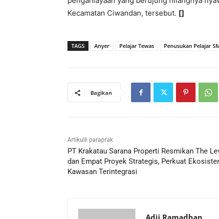
penganiayaan yang berujung hilangnya ny
Kecamatan Ciwandan, tersebut.
[]
TAGS
Anyer
Pelajar Tewas
Penusukan Pelajar S
Bagikan
Artikulli paraprak
PT Krakatau Sarana Properti Resmikan The Le
dan Empat Proyek Strategis, Perkuat Ekosist
Kawasan Terintegrasi
Adji Ramadhan