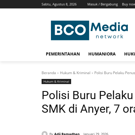
Sabtu, Agustus 8, 2026
Masuk / Bergabung
Buy now
PEMERINTAHAN
HUMANIORA
HUKU
Beranda
Hukum & Kriminal
Polisi Buru Pelaku Penu
Hukum & Kriminal
Polisi Buru Pelak
SMK di Anyer, 7 or
By
Adji Ramadhan
Januari 29, 2026