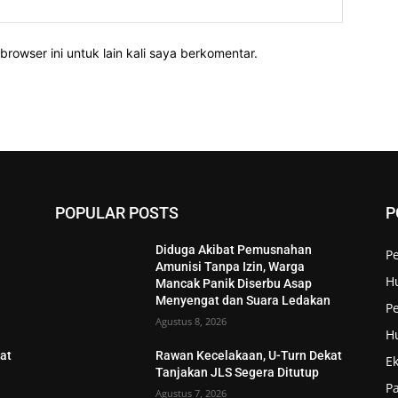
Website:
rowser ini untuk lain kali saya berkomentar.
POPULAR POSTS
P
Diduga Akibat Pemusnahan
P
Amunisi Tanpa Izin, Warga
H
Mancak Panik Diserbu Asap
n
Menyengat dan Suara Ledakan
Pe
Agustus 8, 2026
H
at
Rawan Kecelakaan, U-Turn Dekat
E
Tanjakan JLS Segera Ditutup
P
Agustus 7, 2026