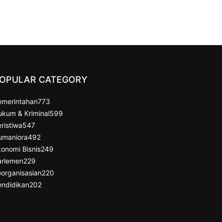
OPULAR CATEGORY
emerintahan
773
ukum & Kriminal
599
ristiwa
547
umaniora
492
onomi Bisnis
249
arlemen
229
organisasian
220
endidikan
202