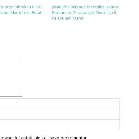
Motor Tabrakan di PCI,
Jasad Pria Berkaos ‘Mentalita Jakarta’
dara Alami Luka Berat
Ditemukan Terapung di Dermaga II
Pelabuhan Merak
Komentar:
Nama:
Email:
Website:
owser ini untuk lain kali saya berkomentar.