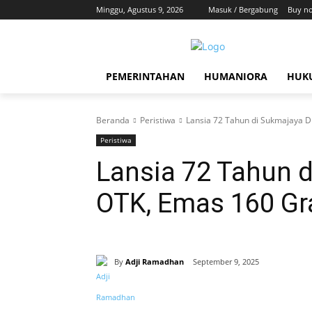
Minggu, Agustus 9, 2026
Masuk / Bergabung
Buy n
PEMERINTAHAN
HUMANIORA
HUKU
Beranda
Peristiwa
Lansia 72 Tahun di Sukmajaya 
Peristiwa
Lansia 72 Tahun 
OTK, Emas 160 Gr
By
Adji Ramadhan
September 9, 2025
Bagikan