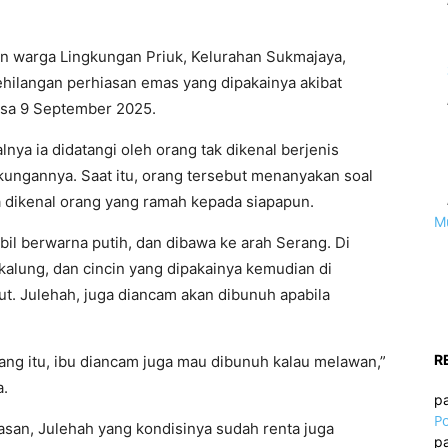
un warga Lingkungan Priuk, Kelurahan Sukmajaya,
hilangan perhiasan emas yang dipakainya akibat
lasa 9 September 2025.
nya ia didatangi oleh orang tak dikenal berjenis
gkungannya. Saat itu, orang tersebut menanyakan soal
ga dikenal orang yang ramah kepada siapapun.
M
il berwarna putih, dan dibawa ke arah Serang. Di
kalung, dan cincin yang dipakainya kemudian di
t. Julehah, juga diancam akan dibunuh apabila
R
ang itu, ibu diancam juga mau dibunuh kalau melawan,”
a.
p
Po
an, Julehah yang kondisinya sudah renta juga
p