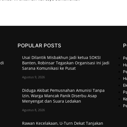
POPULAR POSTS
P
Usai Dilantik Misbakhun Jadi ketua SOKSI
P
adi
Banten, Robinsar Tegaskan Organisasi Ini Jadi
H
Sarana Komunikasi ke Pusat
Pe
Agustus 9, 2026
H
Ek
Diduga Akibat Pemusnahan Amunisi Tanpa
P
Izin, Warga Mancak Panik Diserbu Asap
Ke
Menyengat dan Suara Ledakan
P
Agustus 8, 2026
Rawan Kecelakaan, U-Turn Dekat Tanjakan