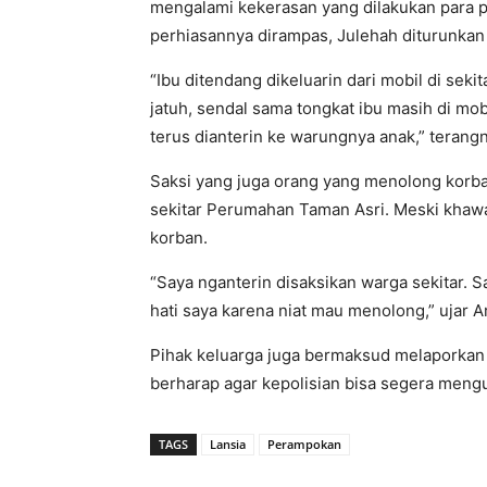
mengalami kekerasan yang dilakukan para p
perhiasannya dirampas, Julehah diturunkan 
“Ibu ditendang dikeluarin dari mobil di sek
jatuh, sendal sama tongkat ibu masih di mobi
terus dianterin ke warungnya anak,” terang
Saksi yang juga orang yang menolong korban
sekitar Perumahan Taman Asri. Meski khawati
korban.
“Saya nganterin disaksikan warga sekitar. S
hati saya karena niat mau menolong,” ujar Ar
Pihak keluarga juga bermaksud melaporkan k
berharap agar kepolisian bisa segera meng
TAGS
Lansia
Perampokan