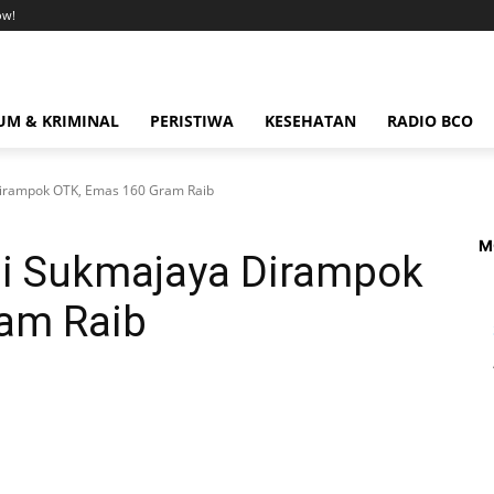
ow!
M & KRIMINAL
PERISTIWA
KESEHATAN
RADIO BCO
Dirampok OTK, Emas 160 Gram Raib
M
di Sukmajaya Dirampok
am Raib