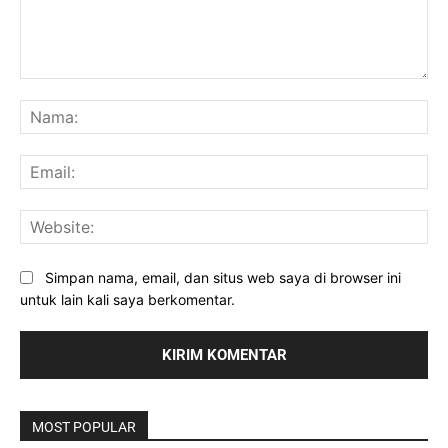
Komentar:
Na
Ema
Web
Simpan nama, email, dan situs web saya di browser ini
untuk lain kali saya berkomentar.
MOST POPULAR