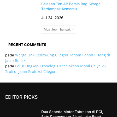
Belasan Ton Air Bersih Bagi Warga
Terdampak Kemarau
Juli 24, 2026
Muat lebih banyak
RECENT COMMENTS
Warga Link Kedawung Cilegon Tanam Pohon Pisang di
pada
Jalan Rusak
Polisi Ungkap Kronologis Kecelakaan Mobil Calya VS
pada
Truk di Jalan Protokol Cilegon
EDITOR PICKS
Dua Sepeda Motor Tabrakan di PCI,
Satu Pengendara Alami Luka Berat