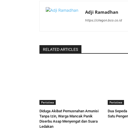
Adji Ramadhan
https://cilegon.bco.co.id
RELATED ARTICLES
Peristiwa
Peristiwa
Diduga Akibat Pemusnahan Amunisi
Dua Sepeda 
Tanpa Izin, Warga Mancak Panik
Satu Pengen
Diserbu Asap Menyengat dan Suara
Ledakan