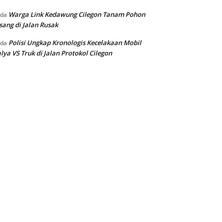
Warga Link Kedawung Cilegon Tanam Pohon
ada
sang di Jalan Rusak
Polisi Ungkap Kronologis Kecelakaan Mobil
ada
lya VS Truk di Jalan Protokol Cilegon