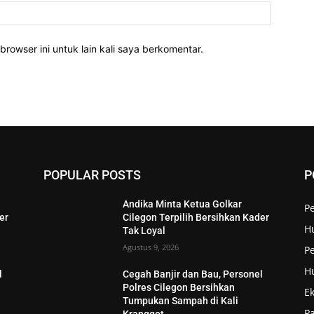
Website:
rowser ini untuk lain kali saya berkomentar.
POPULAR POSTS
P
Andika Minta Ketua Golkar
P
er
Cilegon Terpilih Bersihkan Kader
H
Tak Loyal
Agustus 9, 2026
Pe
H
l
Cegah Banjir dan Bau, Personel
Polres Cilegon Bersihkan
E
Tumpukan Sampah di Kali
P
Kranggot