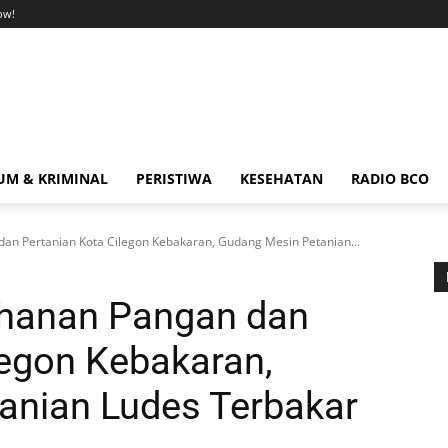
ow!
M & KRIMINAL
PERISTIWA
KESEHATAN
RADIO BCO
an Pertanian Kota Cilegon Kebakaran, Gudang Mesin Petanian...
ahanan Pangan dan
legon Kebakaran,
anian Ludes Terbakar