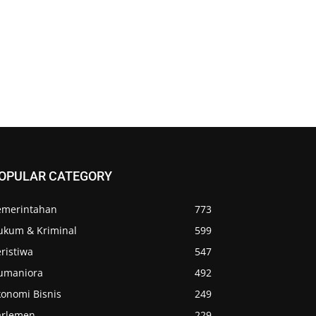
OPULAR CATEGORY
emerintahan
773
ukum & Kriminal
599
ristiwa
547
umaniora
492
konomi Bisnis
249
arlemen
229