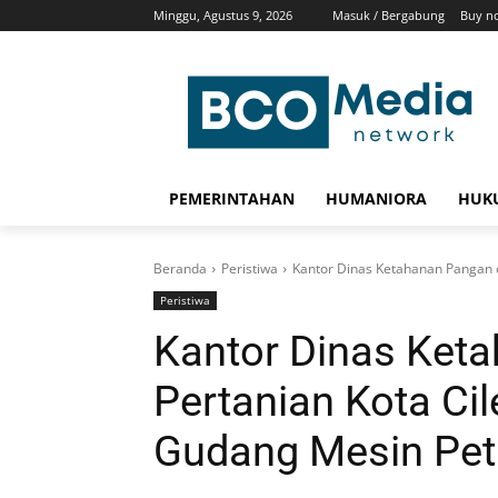
Minggu, Agustus 9, 2026
Masuk / Bergabung
Buy n
PEMERINTAHAN
HUMANIORA
HUKU
Beranda
Peristiwa
Kantor Dinas Ketahanan Pangan d
Peristiwa
Kantor Dinas Ket
Pertanian Kota Ci
Gudang Mesin Pet