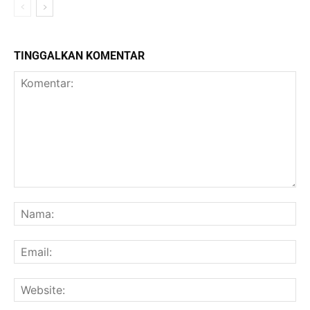
TINGGALKAN KOMENTAR
Komentar:
Na
Ema
Web